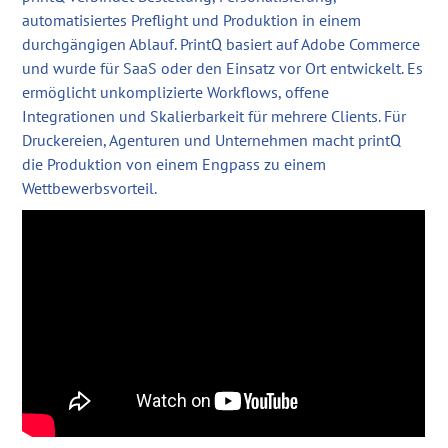
automatisiertes Preflight und Produktion in einem
durchgängigen Ablauf. PrintQ basiert auf Adobe Commerce
und wurde für SaaS oder den Einsatz vor Ort entwickelt. Es
ermöglicht unkomplizierte Workflows, offene
Integrationen und Skalierbarkeit für mehrere Clients. Für
Druckereien, Agenturen und Unternehmen macht printQ
die Produktion von einem Engpass zu einem
Wettbewerbsvorteil.