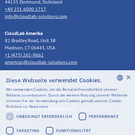
44135 Dortmund, Duitsland
+49 231 6000 1717
info@cloudlab-solutions.com
CloudLab Amerika
82 Bradley Road, Unit 3B
Madison, CT 06443, USA
+1 (475) 261-9662
americas@cloudlab-solutions.com
×
CloudLab Skandinavien
Diese Webseite verwendet Cookies.
Postfach 3318
Wir verwenden Cookies, um die Benutzerfreundlichkeit unserer
11273 Stockholm, Schweden
ENGLISH
Website zu verbessern. Durch die weitere Nutzung unserer Webseite
+46 8 525 199 50
stimmen Sie der Verwendung von Cookies gemäß unserer Cookie-
SWEDISH
Richtlinie zu.
Read more
nordics@cloudlab-solutions.com
FINNISH
UNBEDINGT ERFORDERLICH
PERFORMANCE
GERMAN
TARGETING
FUNKTIONALITÄT
FRENCH