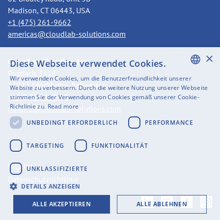
Madison, CT 06443, USA
+1 (475) 261-9662
americas@cloudlab-solutions.com
×
CloudLab Skandinavien
Diese Webseite verwendet Cookies.
Postfach 3318
Wir verwenden Cookies, um die Benutzerfreundlichkeit unserer
11273 Stockholm, Schweden
ENGLISH
Website zu verbessern. Durch die weitere Nutzung unserer Webseite
+46 8 525 199 50
stimmen Sie der Verwendung von Cookies gemäß unserer Cookie-
SWEDISH
Richtlinie zu.
Read more
nordics@cloudlab-solutions.com
FINNISH
UNBEDINGT ERFORDERLICH
PERFORMANCE
GERMAN
TARGETING
FUNKTIONALITÄT
FRENCH
Imprint
UNKLASSIFIZIERTE
SPANISH
Datenschutzrichtlinie
DETAILS ANZEIGEN
ALLE AKZEPTIEREN
ALLE ABLEHNEN