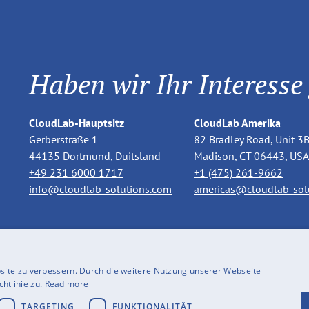
Haben wir Ihr Interesse
CloudLab-Hauptsitz
CloudLab Amerika
Gerberstraße 1
82 Bradley Road, Unit 3
44135 Dortmund, Duitsland
Madison, CT 06443, USA
+49 231 6000 1717
+1 (475) 261-9662
info@cloudlab-solutions.com
americas@cloudlab-sol
site zu verbessern. Durch die weitere Nutzung unserer Webseite
tlinie zu.
Read more
TARGETING
FUNKTIONALITÄT