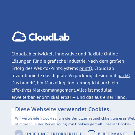
CloudLab entwickelt innovative und flexible Online-
Lösungen für die grafische Industrie. Nach dem großen
Erfolg des Web-to-Print-Systems
printQ
, CloudLab
revolutionierte das digitale Verpackungsdesign mit
packQ
.
Das
brandQ
Ein Marketing-Tool ermöglicht auch ein
effektives Markenmanagement. Alles ist modular,
erweiterbar, enorm skalierbar — und das aus einer Hand.
Diese Webseite verwendet Cookies.
KONTAKT
Wir verwenden Cookies, um die Benutzerfreundlichkeit unserer Web
stimmen Sie der Verwendung von Cookies gemäß unserer Cookie-Rich
UNBEDINGT ERFORDERLICH
PERFORMANCE