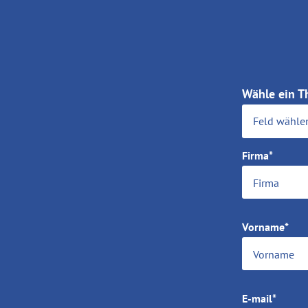
Wähle ein 
Feld wähle
Firma*
Vorname*
E-mail*