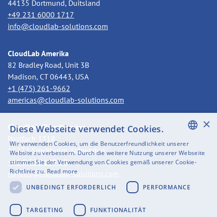
44135 Dortmund, Duitsland
+49 231 6000 1717
info@cloudlab-solutions.com
CloudLab Amerika
82 Bradley Road, Unit 3B
Madison, CT 06443, USA
+1 (475) 261-9662
americas@cloudlab-solutions.com
×
CloudLab Skandinavien
Diese Webseite verwendet Cookies.
Postfach 3318
Wir verwenden Cookies, um die Benutzerfreundlichkeit unserer
11273 Stockholm, Schweden
ENGLISH
Website zu verbessern. Durch die weitere Nutzung unserer Webseite
+46 8 525 199 50
stimmen Sie der Verwendung von Cookies gemäß unserer Cookie-
SWEDISH
Richtlinie zu.
Read more
nordics@cloudlab-solutions.com
FINNISH
UNBEDINGT ERFORDERLICH
PERFORMANCE
GERMAN
TARGETING
FUNKTIONALITÄT
FRENCH