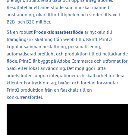
preflight, strukturerad data och öppna integrationer.
Resultatet är ett arbetsflöde som minskar manuell
ansträngning, ökar tillförlitligheten och stöder tillväxt i
B2B- och B2C-miljöer.
Så en robust
Produktionsarbetsflöde
är nyckeln till
framgångsrik skalning från webb till utskrift. PrintQ
kopplar samman beställning, personalisering,
automatiserad preflight och produktion till ett heltäckande
flöde. PrintQ är byggt på Adobe Commerce och utformat för
SaaS eller lokal användning. Det möjliggör lätta
arbetsflöden, öppna integrationer och skalbarhet för flera
klienter. För tryckföretag, byråer och företag förvandlar
PrintQ produktion från en flaskhals till en
konkurrensfördel.