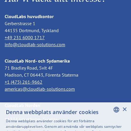
CloudLabs huvudkontor
Gerberstrasse 1
44135 Dortmund, Tyskland
+49 231 6000 1717
info@cloudlab-solutions.com
CloudLab Nord- och Sydamerika
71 Bradley Road, Svit 4F
Madison, CT 06443, Förenta Staterna
+1 (475) 261-9662
americas@cloudlab-solutions.com
CloudLab Norden
×
Denna webbplats använder cookies
Postbox 3318
11273 Stockholm, Sverige
Denna webbplats använder cookies för att förbättra
ENGLISH
+46 8 525 199 50
användarupplevelsen. Genom att använda vår webbplats samtycker