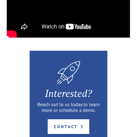
Interested?
Reach out to us today to learn
more or schedule a demo.
CONTACT