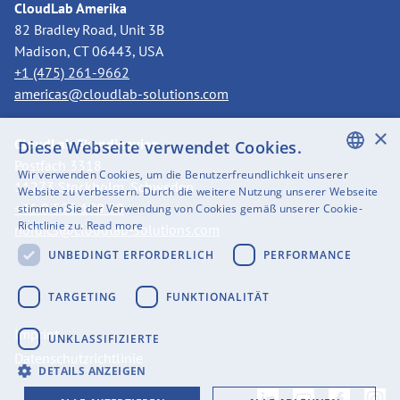
CloudLab Amerika
82 Bradley Road, Unit 3B
Madison, CT 06443, USA
+1 (475) 261-9662
americas@cloudlab-solutions.com
×
CloudLab Skandinavien
Diese Webseite verwendet Cookies.
Postfach 3318
Wir verwenden Cookies, um die Benutzerfreundlichkeit unserer
11273 Stockholm, Schweden
ENGLISH
Website zu verbessern. Durch die weitere Nutzung unserer Webseite
+46 8 525 199 50
stimmen Sie der Verwendung von Cookies gemäß unserer Cookie-
SWEDISH
Richtlinie zu.
Read more
nordics@cloudlab-solutions.com
FINNISH
UNBEDINGT ERFORDERLICH
PERFORMANCE
GERMAN
TARGETING
FUNKTIONALITÄT
FRENCH
Imprint
UNKLASSIFIZIERTE
SPANISH
Datenschutzrichtlinie
DETAILS ANZEIGEN