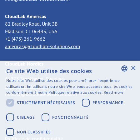
CloudLab Americas
82 Bradley Road, Unit 3B
Madison, CT 06443, USA
+1 (475) 261-9662
americas@cloudlab-solutions.com
CloudLab Nordics
×
Ce site Web utilise des cookies
PO Box 3318
11273 Stockholm, Sweden
Notre site Web utilise des cookies pour améliorer l'expérience
ENGLISH
+46 8 525 199 50
utilisateur. En utilisant notre site Web, vous acceptez tous les cookies
conformément à notre Politique relative aux cookies.
Read more
nordics@cloudlab-solutions.com
SWEDISH
STRICTEMENT NÉCESSAIRES
PERFORMANCE
FINNISH
GERMAN
CIBLAGE
FONCTIONNALITÉ
FRENCH
Impression
NON CLASSIFIÉS
SPANISH
Politique de confidentialité