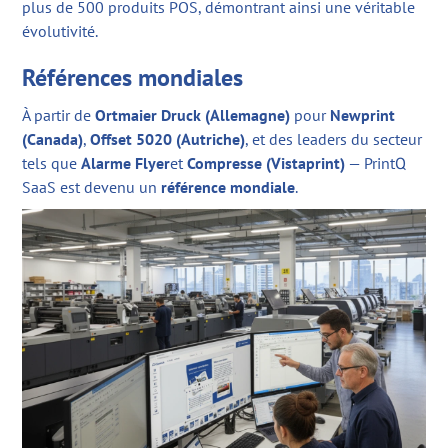
plus de 500 produits POS, démontrant ainsi une véritable
évolutivité.
Références mondiales
À partir de
Ortmaier Druck (Allemagne)
pour
Newprint
(Canada)
,
Offset 5020 (Autriche)
, et des leaders du secteur
tels que
Alarme Flyer
et
Compresse (Vistaprint)
— PrintQ
SaaS est devenu un
référence mondiale
.