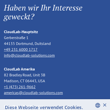
Haben wir Ihr Interesse
geweckt?
CloudLab-Hauptsitz
Gerberstraße 1
44135 Dortmund, Duitsland
+49 231 6000 1717
info@cloudlab-solutions.com
CloudLab Amerika
82 Bradley Road, Unit 3B
Madison, CT 06443, USA
+1 (475) 261-9662
americas@cloudlab-solutions.com
×
CloudLab Skandinavien
Diese Webseite verwendet Cookies.