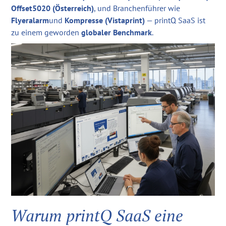
Offset5020 (Österreich)
, und Branchenführer wie
Flyeralarm
und
Kompresse (Vistaprint)
— printQ SaaS ist
zu einem geworden
globaler Benchmark
.
Warum printQ SaaS eine