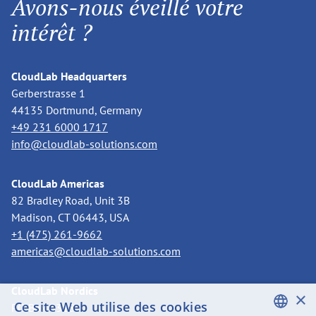
Avons-nous éveillé votre
intérêt ?
CloudLab Headquarters
Gerberstrasse 1
44135 Dortmund, Germany
+49 231 6000 1717
info@cloudlab-solutions.com
CloudLab Americas
82 Bradley Road, Unit 3B
Madison, CT 06443, USA
+1 (475) 261-9662
americas@cloudlab-solutions.com
CloudLab Nordics
×
Ce site Web utilise des cookies
PO Box 3318