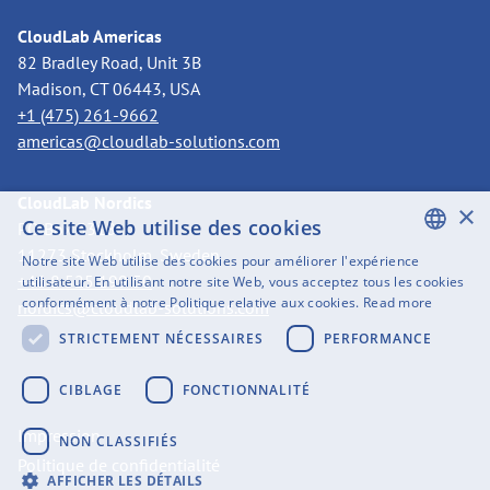
CloudLab Americas
82 Bradley Road, Unit 3B
Madison, CT 06443, USA
+1 (475) 261-9662
americas@cloudlab-solutions.com
CloudLab Nordics
×
Ce site Web utilise des cookies
PO Box 3318
11273 Stockholm, Sweden
Notre site Web utilise des cookies pour améliorer l'expérience
ENGLISH
+46 8 525 199 50
utilisateur. En utilisant notre site Web, vous acceptez tous les cookies
conformément à notre Politique relative aux cookies.
Read more
nordics@cloudlab-solutions.com
SWEDISH
STRICTEMENT NÉCESSAIRES
PERFORMANCE
FINNISH
GERMAN
CIBLAGE
FONCTIONNALITÉ
FRENCH
Impression
NON CLASSIFIÉS
SPANISH
Politique de confidentialité
AFFICHER LES DÉTAILS