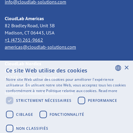
info@cloudlab-solutions.com
CloudLab Americas
82 Bradley Road, Unit 3B
Madison, CT 06443, USA
+1 (475) 261-9662
americas@cloudlab-solutions.com
CloudLab Nordics
×
Ce site Web utilise des cookies
PO Box 3318
11273 Stockholm, Sweden
Notre site Web utilise des cookies pour améliorer l'expérience
ENGLISH
+46 8 525 199 50
utilisateur. En utilisant notre site Web, vous acceptez tous les cookies
conformément à notre Politique relative aux cookies.
Read more
nordics@cloudlab-solutions.com
SWEDISH
STRICTEMENT NÉCESSAIRES
PERFORMANCE
FINNISH
GERMAN
CIBLAGE
FONCTIONNALITÉ
FRENCH
Impression
NON CLASSIFIÉS