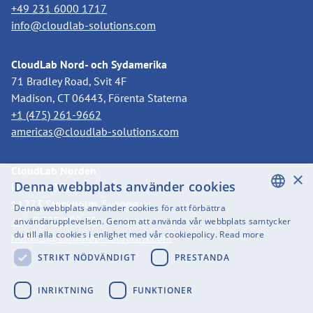
+49 231 6000 1717
info@cloudlab-solutions.com
CloudLab Nord- och Sydamerika
71 Bradley Road, Svit 4F
Madison, CT 06443, Förenta Staterna
+1 (475) 261-9662
americas@cloudlab-solutions.com
CloudLab Norden
×
Denna webbplats använder cookies
Postbox 3318
11273 Stockholm, Sverige
Denna webbplats använder cookies för att förbättra
ENGLISH
+46 8 525 199 50
användarupplevelsen. Genom att använda vår webbplats samtycker
du till alla cookies i enlighet med vår cookiepolicy.
Read more
nordics@cloudlab-solutions.com
SWEDISH
STRIKT NÖDVÄNDIGT
PRESTANDA
FINNISH
GERMAN
INRIKTNING
FUNKTIONER
FRENCH