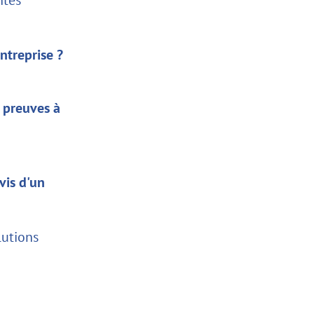
ntreprise ?
s preuves à
vis d'un
lutions