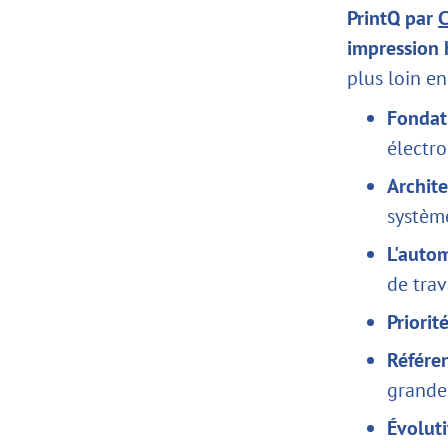
PrintQ par
C
impression
plus loin en
Fondat
électro
Archite
systèm
L'autom
de trav
Priorit
Référe
grande
Évoluti