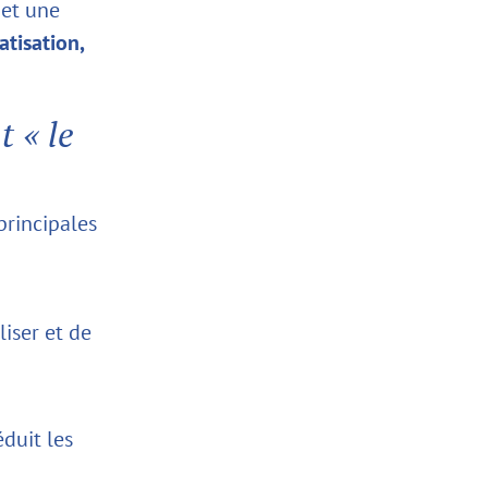
 et une
tisation,
t « le
principales
liser et de
éduit les