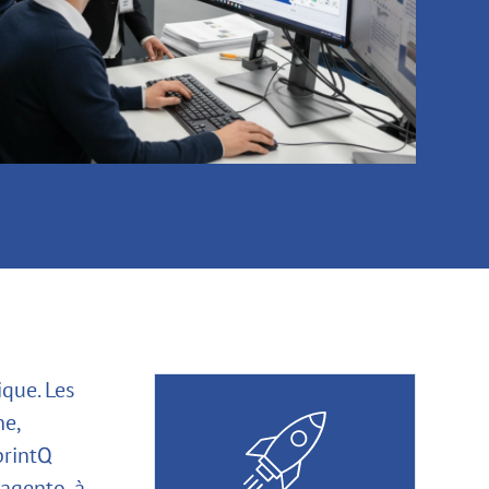
ique. Les
ne,
 printQ
agento, à