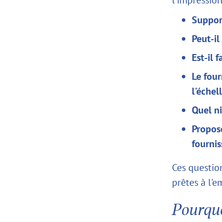
Support
Peut-il
Est-il 
Le four
l'échel
Quel ni
Propose
fournis
Ces question
prêtes à l'e
Pourquo