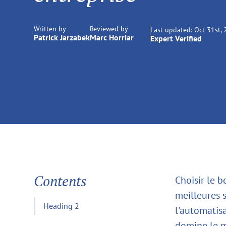
Written by
Reviewed by
Last updated:
Oct 31st,
Patrick Jarzabek
Marc Horriar
Expert Verified
Contents
Choisir le b
meilleures s
Heading 2
l'automatisa
domine le m