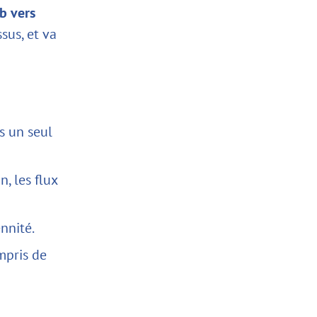
b vers
ssus, et va
s un seul
, les flux
ennité.
ompris de