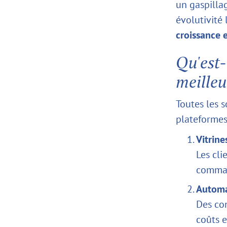
un gaspilla
évolutivité
croissance e
Qu'est-
meilleu
Toutes les s
plateformes
Vitrine
Les cli
comman
Automa
Des con
coûts e