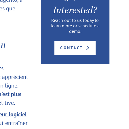
Interested?
les que
Reach out to us today to
learn more or schedule a
demo.
on
CONTACT
ts
s apprécient
n ligne.
'est plus
titive.
eur logiciel
t entraîner