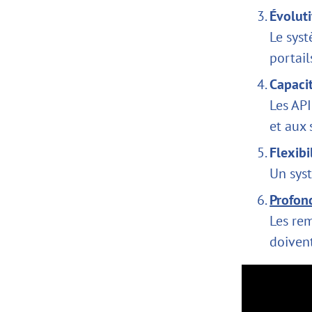
Évoluti
Le syst
portail
Capacit
Les API
et aux
Flexibi
Un syst
Profon
Les rem
doivent