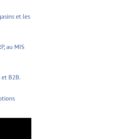
asins et les
RP, au MIS
 et B2B.
otions