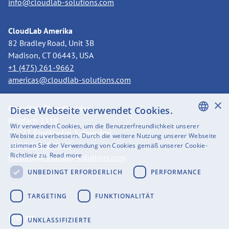
info@cloudlab-solutions.com
CloudLab Amerika
82 Bradley Road, Unit 3B
Madison, CT 06443, USA
+1 (475) 261-9662
americas@cloudlab-solutions.com
×
CloudLab Skandinavien
Diese Webseite verwendet Cookies.
Postfach 3318
Wir verwenden Cookies, um die Benutzerfreundlichkeit unserer
11273 Stockholm, Schweden
ENGLISH
Website zu verbessern. Durch die weitere Nutzung unserer Webseite
+46 8 525 199 50
stimmen Sie der Verwendung von Cookies gemäß unserer Cookie-
SWEDISH
Richtlinie zu.
Read more
nordics@cloudlab-solutions.com
FINNISH
UNBEDINGT ERFORDERLICH
PERFORMANCE
GERMAN
TARGETING
FUNKTIONALITÄT
FRENCH
Imprint
UNKLASSIFIZIERTE
SPANISH