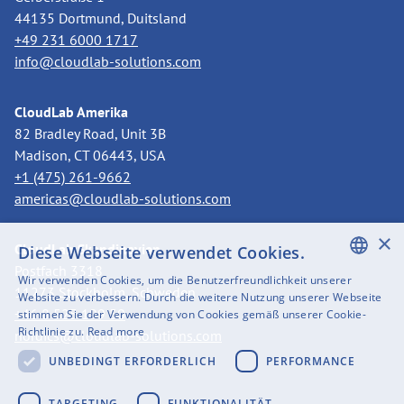
44135 Dortmund, Duitsland
+49 231 6000 1717
info@cloudlab-solutions.com
CloudLab Amerika
82 Bradley Road, Unit 3B
Madison, CT 06443, USA
+1 (475) 261-9662
americas@cloudlab-solutions.com
×
CloudLab Skandinavien
Diese Webseite verwendet Cookies.
Postfach 3318
Wir verwenden Cookies, um die Benutzerfreundlichkeit unserer
11273 Stockholm, Schweden
ENGLISH
Website zu verbessern. Durch die weitere Nutzung unserer Webseite
+46 8 525 199 50
stimmen Sie der Verwendung von Cookies gemäß unserer Cookie-
SWEDISH
Richtlinie zu.
Read more
nordics@cloudlab-solutions.com
FINNISH
UNBEDINGT ERFORDERLICH
PERFORMANCE
GERMAN
TARGETING
FUNKTIONALITÄT