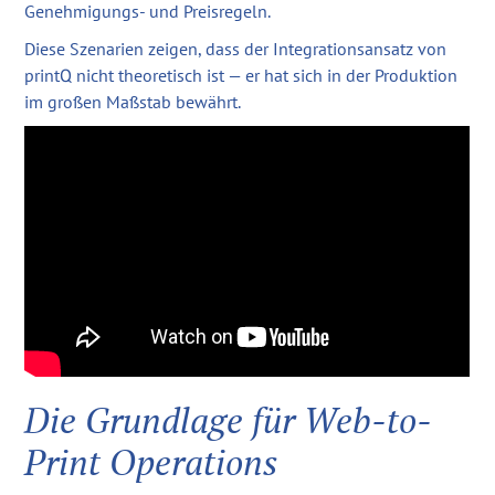
Genehmigungs- und Preisregeln.
Diese Szenarien zeigen, dass der Integrationsansatz von
printQ nicht theoretisch ist — er hat sich in der Produktion
im großen Maßstab bewährt.
Die Grundlage für Web-to-
Print Operations