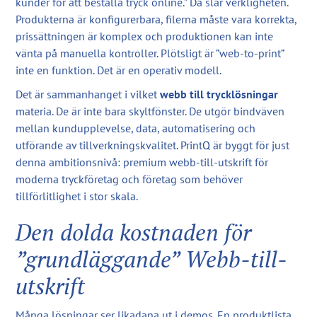
kunder för att beställa tryck online.” Då slår verkligheten.
Produkterna är konfigurerbara, filerna måste vara korrekta,
prissättningen är komplex och produktionen kan inte
vänta på manuella kontroller. Plötsligt är ”web-to-print”
inte en funktion. Det är en operativ modell.
Det är sammanhanget i vilket
webb till trycklösningar
materia. De är inte bara skyltfönster. De utgör bindväven
mellan kundupplevelse, data, automatisering och
utförande av tillverkningskvalitet. PrintQ är byggt för just
denna ambitionsnivå: premium webb-till-utskrift för
moderna tryckföretag och företag som behöver
tillförlitlighet i stor skala.
Den dolda kostnaden för
”grundläggande” Webb-till-
utskrift
Många lösningar ser likadana ut i demos. En produktlista,