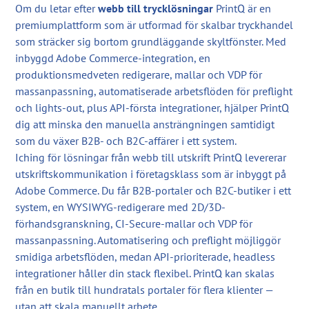
Om du letar efter
webb till trycklösningar
PrintQ är en
premiumplattform som är utformad för skalbar tryckhandel
som sträcker sig bortom grundläggande skyltfönster. Med
inbyggd Adobe Commerce-integration, en
produktionsmedveten redigerare, mallar och VDP för
massanpassning, automatiserade arbetsflöden för preflight
och lights-out, plus API-första integrationer, hjälper PrintQ
dig att minska den manuella ansträngningen samtidigt
som du växer B2B- och B2C-affärer i ett system.
Iching för lösningar från webb till utskrift PrintQ levererar
utskriftskommunikation i företagsklass som är inbyggt på
Adobe Commerce. Du får B2B-portaler och B2C-butiker i ett
system, en WYSIWYG-redigerare med 2D/3D-
förhandsgranskning, CI-Secure-mallar och VDP för
massanpassning. Automatisering och preflight möjliggör
smidiga arbetsflöden, medan API-prioriterade, headless
integrationer håller din stack flexibel. PrintQ kan skalas
från en butik till hundratals portaler för flera klienter —
utan att skala manuellt arbete.