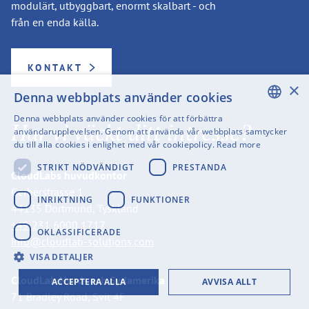
modulärt, utbyggbart, enormt skalbart - och
från en enda källa.
KONTAKT
×
Denna webbplats använder cookies
Denna webbplats använder cookies för att förbättra
Har vi väckt ditt intresse?
ENGLISH
användarupplevelsen. Genom att använda vår webbplats samtycker
du till alla cookies i enlighet med vår cookiepolicy.
Read more
SWEDISH
STRIKT NÖDVÄNDIGT
PRESTANDA
CloudLabs huvudkontor
FINNISH
Gerberstrasse 1
GERMAN
INRIKTNING
FUNKTIONER
44135 Dortmund, Tyskland
FRENCH
+49 231 6000 1717
OKLASSIFICERADE
info@cloudlab-solutions.com
SPANISH
VISA DETALJER
CloudLab Nord- och Sydamerika
ACCEPTERA ALLA
AVVISA ALLT
71 Bradley Road, Svit 4F