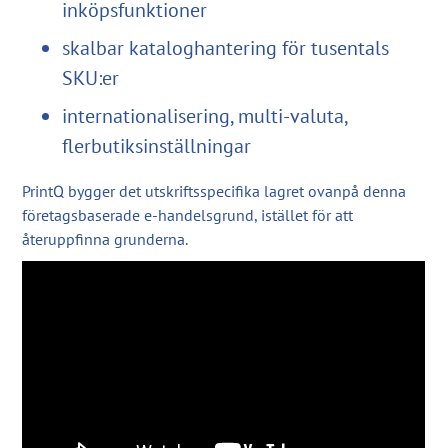
inköpsfunktioner
skalbar kataloghantering för tusentals
SKU:er
internationalisering, multi-valuta,
flerbutiksinställningar
PrintQ bygger det utskriftsspecifika lagret ovanpå denna
företagsbaserade e-handelsgrund, istället för att
återuppfinna grunderna.