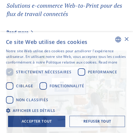
Solutions e-commerce Web-to-Print pour des
flux de travail connectés
Read more
×
Ce site Web utilise des cookies
Notre site Web utilise des cookies pour améliorer l'expérience
ENGLISH
utilisateur. En utilisant notre site Web, vous acceptez tous les cookies
conformément à notre Politique relative aux cookies.
Read more
SWEDISH
STRICTEMENT NÉCESSAIRES
PERFORMANCE
FINNISH
GERMAN
CIBLAGE
FONCTIONNALITÉ
FRENCH
NON CLASSIFIÉS
SPANISH
AFFICHER LES DÉTAILS
ACCEPTER TOUT
REFUSER TOUT