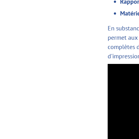
Rappor
Matérie
En substance
permet aux 
complètes d
d'impression