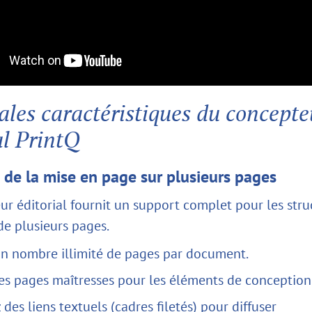
ales caractéristiques du concepte
al PrintQ
n de la mise en page sur plusieurs pages
ur éditorial fournit un support complet pour les stru
e plusieurs pages.
un nombre illimité de pages par document.
es pages maîtresses pour les éléments de conception
z des liens textuels (cadres filetés) pour diffuser