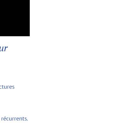
ur
ctures
 récurrents.