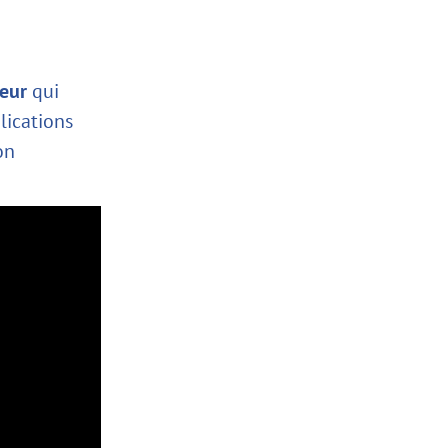
teur
qui
lications
on