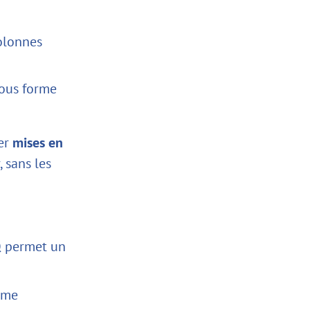
colonnes
sous forme
éer
mises en
 sans les
tQ permet un
rme