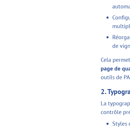
automa
Configu
multipl
Réorga
de vign
Cela permet
page de qua
outils de PA
2. Typogra
La typograp
contrôle pré
Styles