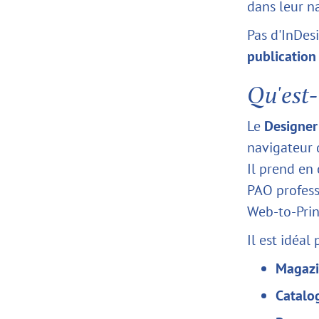
dans leur n
Pas d'InDes
publication
Qu'est-
Le
Designer 
navigateur 
Il prend en
PAO professi
Web-to-Prin
Il est idéal 
Magazin
Catalog