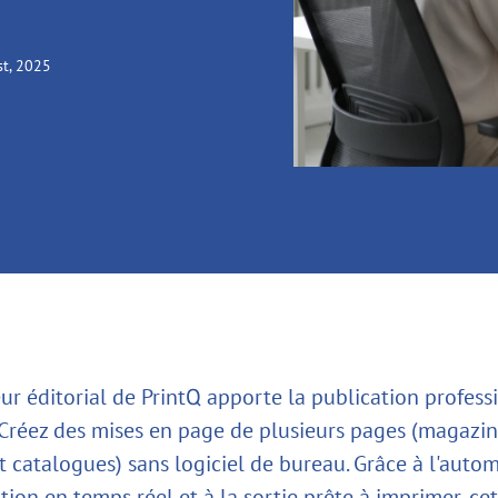
st, 2025
ur éditorial de PrintQ apporte la publication profess
 Créez des mises en page de plusieurs pages (magazin
 catalogues) sans logiciel de bureau. Grâce à l'autom
tion en temps réel et à la sortie prête à imprimer, ce