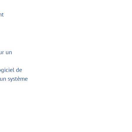
nt
ur un
giciel de
d'un système