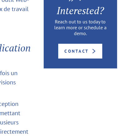
Interested?
x de travail
Reach out to us today to
learn more or schedule a
demo.
lication
CONTACT
fois un
visions
ception
mettant
usieurs
directement