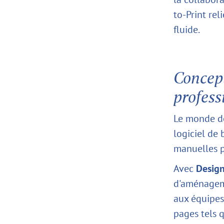
to-Print rel
fluide.
Concept
profess
Le monde de
logiciel de
manuelles p
Avec
Design
d'aménagem
aux équipes
pages tels 