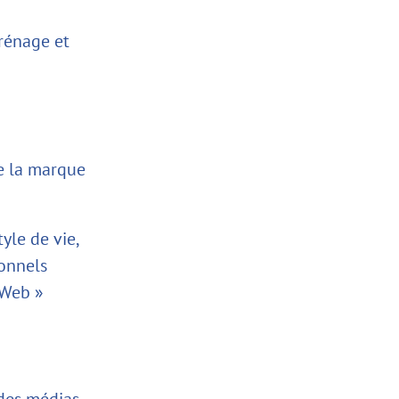
crénage et
de la marque
yle de vie,
ionnels
 Web »
des médias.