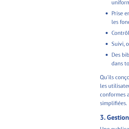
unifor
Prise e
les fon
Contrôl
Suivi, 
Des bib
dans t
Qu'ils conç
les utilisa
conformes a
simplifiées.
3. Gestio
Une publica