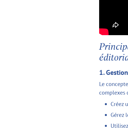
Princip
éditori
1. Gestio
Le concepte
complexes d
Créez 
Gérez l
Utilise