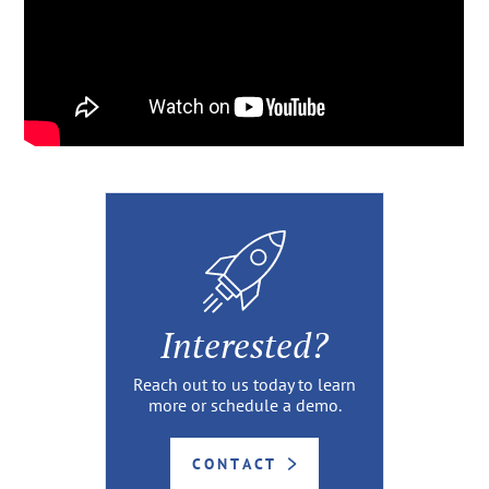
Interested?
Reach out to us today to learn
more or schedule a demo.
CONTACT