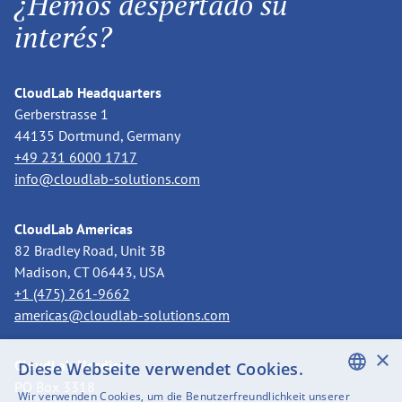
¿Hemos despertado su
interés?
CloudLab Headquarters
Gerberstrasse 1
44135 Dortmund, Germany
+49 231 6000 1717
info@cloudlab-solutions.com
CloudLab Americas
82 Bradley Road, Unit 3B
Madison, CT 06443, USA
+1 (475) 261-9662
americas@cloudlab-solutions.com
×
CloudLab Nordics
Diese Webseite verwendet Cookies.
PO Box 3318
Wir verwenden Cookies, um die Benutzerfreundlichkeit unserer