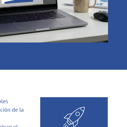
ples
ación de la
minan el