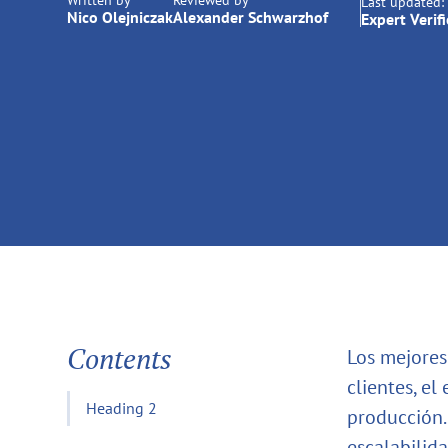
Written by
Reviewed by
Last updated:
Nico Olejniczak
Alexander Schwarzhof
Expert Verif
Contents
Los mejores
clientes, el
Heading 2
producción.
escalabilid