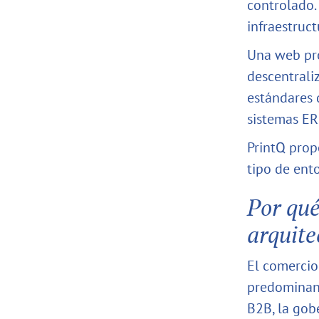
controlado.
infraestruct
Una web pro
descentrali
estándares 
sistemas ERP
PrintQ prop
tipo de ent
Por qué
arquite
El comercio
predominan 
B2B, la gob