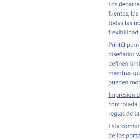
Los departa
fuentes, la
todas las u
flexibilidad
PrintQ perm
diseñador w
definen lím
mientras qu
pueden modi
Impresión d
controlada.
reglas de l
Esta combin
de los port