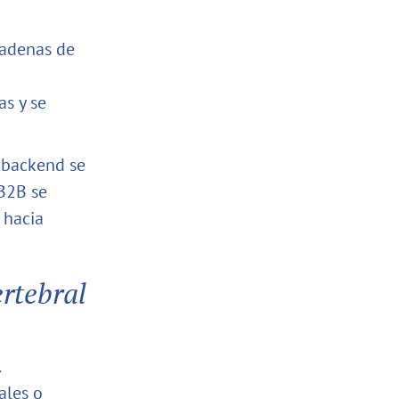
cadenas de
s y se
 backend se
 B2B se
 hacia
rtebral
.
ales o