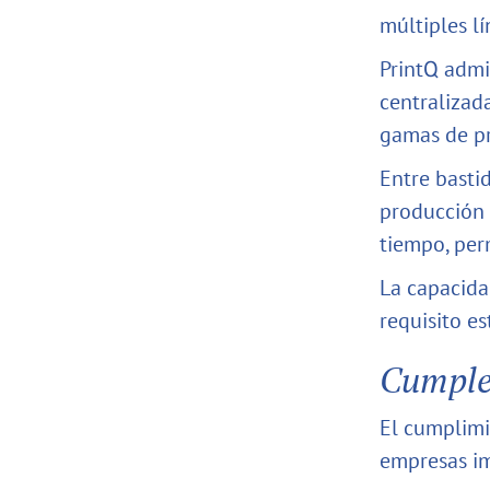
múltiples l
PrintQ admi
centralizad
gamas de pr
Entre basti
producción 
tiempo, perm
La capacida
requisito e
Cumple
El cumplimi
empresas i