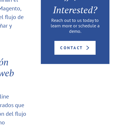
Interested?
 Magento,
l flujo de
Reach out to us today to
ñar y
learn more or schedule a
demo.
CONTACT
ión
 web
line
urados que
n del flujo
no