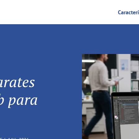
Caracterí
arates
b para