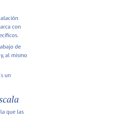
talación
marca con
cíficos.
rabajo de
y, al mismo
Es un
scala
la que las