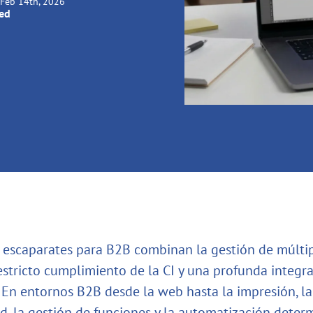
Feb 14th, 2026
ied
 escaparates para B2B combinan la gestión de múlti
 estricto cumplimiento de la CI y una profunda integr
 En entornos B2B desde la web hasta la impresión, la
ad, la gestión de funciones y la automatización deter