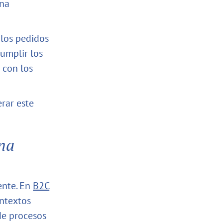
una
 los pedidos
cumplir los
 con los
rar este
una
ente. En
B2C
ontextos
de procesos