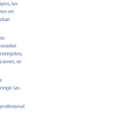
pos, las
ntes en
sitan
 su
oqueadas
rotegidos,
ciones, se
a
ingir las
profesional