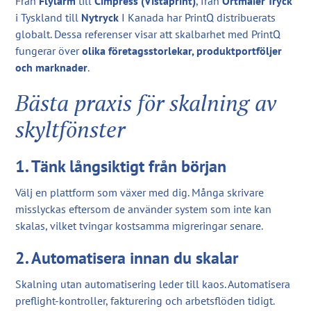
Från
Flylarm
till
Cimpress (Vistaprint)
, från
Ortmaier Tryck
i Tyskland till
Nytryck
I Kanada har PrintQ distribuerats
globalt. Dessa referenser visar att skalbarhet med PrintQ
fungerar över
olika företagsstorlekar, produktportföljer
och marknader
.
Bästa praxis för skalning av
skyltfönster
1. Tänk långsiktigt från början
Välj en plattform som växer med dig. Många skrivare
misslyckas eftersom de använder system som inte kan
skalas, vilket tvingar kostsamma migreringar senare.
2. Automatisera innan du skalar
Skalning utan automatisering leder till kaos. Automatisera
preflight-kontroller, fakturering och arbetsflöden tidigt.