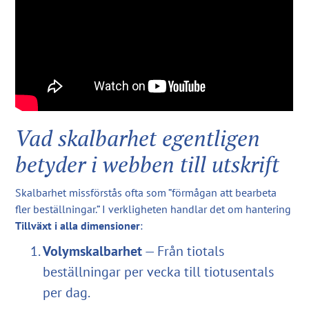
Vad skalbarhet egentligen
betyder i webben till utskrift
Skalbarhet missförstås ofta som ”förmågan att bearbeta
fler beställningar.” I verkligheten handlar det om hantering
Tillväxt i alla dimensioner
:
Volymskalbarhet
— Från tiotals
beställningar per vecka till tiotusentals
per dag.