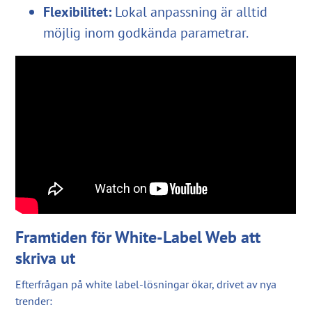
Flexibilitet:
Lokal anpassning är alltid
möjlig inom godkända parametrar.
Framtiden för White-Label Web att
skriva ut
Efterfrågan på white label-lösningar ökar, drivet av nya
trender: