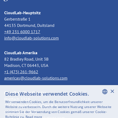
CloudLab-Hauptsitz
Gerberstraße 1
44135 Dortmund, Duitsland
+49 231 6000 1717
info@cloudlab-solutions.com
CloudLab Amerika
82 Bradley Road, Unit 3B
Madison, CT 06443, USA
+1 (475) 261-9662
americas@cloudlab-solutions.com
×
CloudLab Skandinavien
Diese Webseite verwendet Cookies.
Postfach 3318
Wir verwenden Cookies, um die Benutzerfreundlichkeit unserer
11273 Stockholm, Schweden
ENGLISH
Website zu verbessern. Durch die weitere Nutzung unserer Webseite
+46 8 525 199 50
stimmen Sie der Verwendung von Cookies gemäß unserer Cookie-
SWEDISH
Richtlinie zu.
Read more