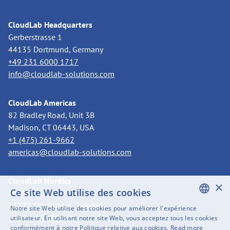
CloudLab Headquarters
Gerberstrasse 1
44135 Dortmund, Germany
+49 231 6000 1717
info@cloudlab-solutions.com
CloudLab Americas
82 Bradley Road, Unit 3B
Madison, CT 06443, USA
+1 (475) 261-9662
americas@cloudlab-solutions.com
CloudLab Nordics
×
Ce site Web utilise des cookies
PO Box 3318
11273 Stockholm, Sweden
Notre site Web utilise des cookies pour améliorer l'expérience
ENGLISH
+46 8 525 199 50
utilisateur. En utilisant notre site Web, vous acceptez tous les cookies
conformément à notre Politique relative aux cookies.
Read more